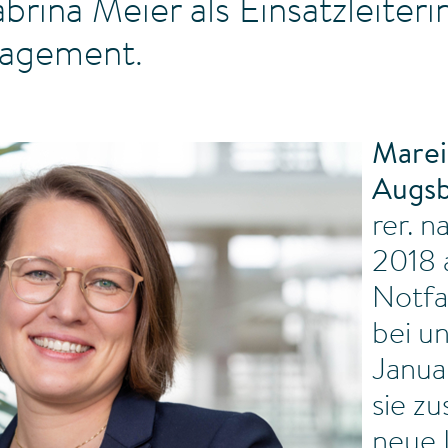
abrina Meier als Einsatzleiteri
nagement.
Marei
Augsb
rer. na
2018 
Notfa
bei un
Janua
sie zu
neue 