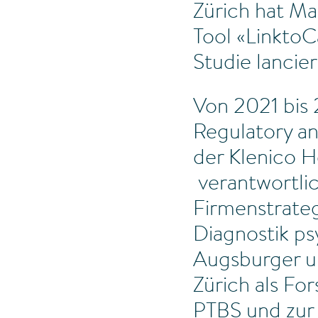
Zürich hat Ma
Tool «LinktoC
Studie lancier
Von 2021 bis 
Regulatory a
der Klenico H
verantwortli
Firmenstrateg
Diagnostik ps
Augsburger u
Zürich als Fo
PTBS und zur 