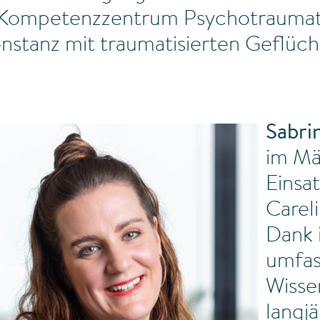
 Kompetenzzentrum Psychotraumat
onstanz mit traumatisierten Geflüch
Sabri
im Mä
Einsat
Carel
Dank 
umfa
Wisse
langj