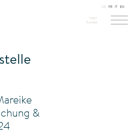
DE
FR
IT
EN
Login
Kontakt
stelle
Mareike
rschung &
24