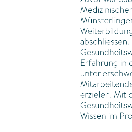
Zuvor war Sab
Medizinischen
Münsterlingen
Weiterbildun
abschliessen.
Gesundheitsw
Erfahrung in 
unter erschw
Mitarbeitend
erzielen. Mi
Gesundheitswe
Wissen im Pr