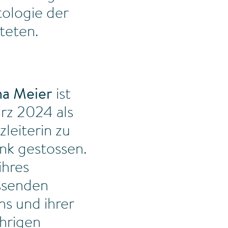
ologie der
teten.
na Meier
ist
rz 2024 als
zleiterin zu
ink gestossen.
ihres
ssenden
ns und ihrer
ährigen