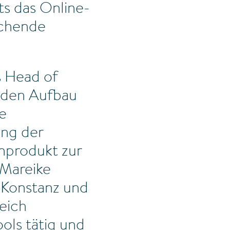
ts das Online-
echende
s Head of
 den Aufbau
e
ung der
inprodukt zur
 Mareike
 Konstanz und
reich
ols tätig und