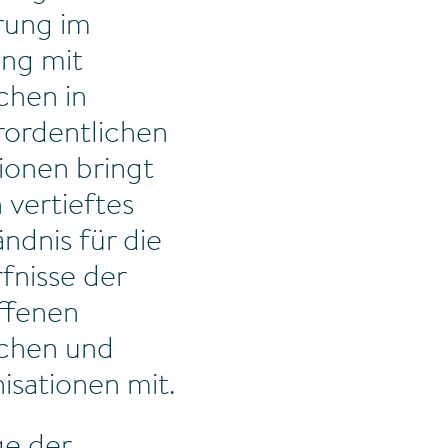
rung im
ng mit
hen in
rordentlichen
tionen bringt
n vertieftes
ndnis für die
fnisse der
ffenen
chen und
isationen mit.