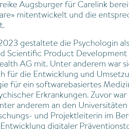
reike Augsburger für Carelink berei
are» mitentwickelt und die entspr
t.
2023 gestaltete die Psychologin al
nd Scientific Product Development
ealth AG mit. Unter anderem war si
ch für die Entwicklung und Umsetz
ie für ein softwarebasiertes Mediz
ychischer Erkrankungen. Zuvor war
nter anderem an den Universitäten
rschungs- und Projektleiterin im Be
Entwicklung digitaler Präventionsto