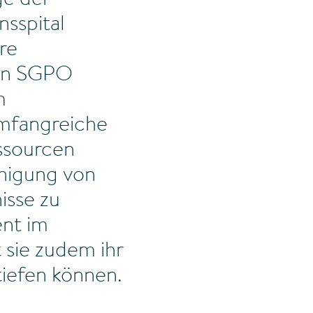
ge der
nsspital
re
rin SGPO
m
umfangreiche
essourcen
higung von
isse zu
nt im
 sie zudem ihr
iefen können.