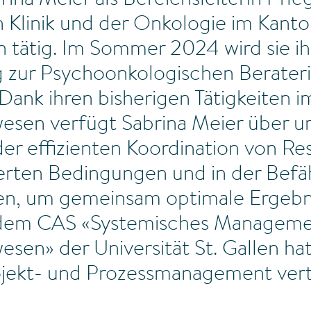
rina Meier als Bereichsleiterin Pfle
 Klinik und der Onkologie im Kanto
 tätig. Im Sommer 2024 wird sie ih
g zur Psychoonkologischen Berate
 Dank ihren bisherigen Tätigkeiten i
esen verfügt Sabrina Meier über 
der effizienten Koordination von R
erten Bedingungen und in der Befä
en, um gemeinsam optimale Ergebn
t dem CAS «Systemisches Manageme
sen» der Universität St. Gallen hat
ojekt- und Prozessmanagement vert