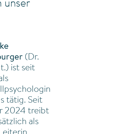
n unser
ke
urger
(Dr.
t.) ist seit
als
llpsychologin
s tätig. Seit
r 2024 treibt
sätzlich als
Leiterin