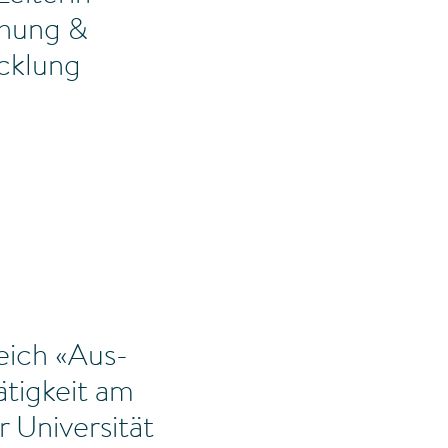
hung &
cklung
eich «Aus-
ätigkeit am
 Universität