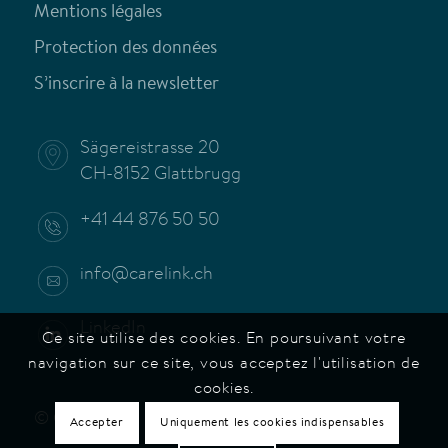
Mentions légales
Protection des données
S’inscrire à la newsletter
Sägereistrasse 20
CH-8152 Glattbrugg
+41 44 876 50 50
info@carelink.ch
LinkedIn
Ce site utilise des cookies. En poursuivant votre
navigation sur ce site, vous acceptez l'utilisation de
cookies.
© Carelink
Accepter
Uniquement les cookies indispensables