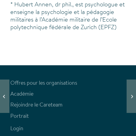
* Hubert Annen, dr phil., est psychologue et
enseigne la psychologie et la pédagogie
militaires à l’Académie militaire de l’Ecole
polytechnique fédérale de Zurich (EPFZ)
Offres pour les organisations
Le
Académie
Je suis résilient, donc je suis fort
to
Rejoindre le Careteam
Portrait
Login