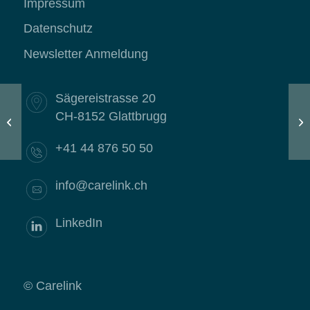
Impressum
Datenschutz
Newsletter Anmeldung
Sägereistrasse 20
CH-8152 Glattbrugg
Save the Date: Carelink-Fachtagung
He
2025 zur positiven Psychologie
+41 44 876 50 50
info@carelink.ch
LinkedIn
© Carelink