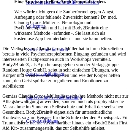
Eine App kann helfen. Auch Traumatisierten.
Psychologische Soforthilfe per Telefon
Wer würde nicht gern die Zauberformel gegen Angst,
Aufregung oder fehlende Zuversicht kennen? Dr. med.
Claudia Croos-Müller ist Neurologin und
Callcenter
Psychotherapeutin und hat mit Body2Brain® eine
wirksame Methode «erfunden». Sie lässt sich als
kostenlose App herunterladen – und sie kann helfen.
Die Methode von Claudia Croos-Müller hat in ihren Einzelteilen
Krisenkommunikation
bereits in viele Psychotherapieformen Eingang gefunden und wird
interessierten Fachpersonen auch in Workshops vermittelt.
Body2Brain®, als App herausgegeben von der Verlagsgruppe
Random House GmbH, zeigt in sehr einfachen Übungen, wie
Krisenstabsübungen
Körper und Geist zusammenspielen und wie der Körper helfen
kann, den Geist spürbar zu regulieren und Emotionen zu
stabilisieren.
Gemäss Claudia Croos-Müller lässt sich ihre Methode nicht nur zur
Supervisionen / Fachberatung
Alltagsbewältigung anwenden, sondern auch als prophylaktische
Massnahme im Sinne von Selbstschutz und Erhalt der seelischen
Gesundheit. Body2Brain® eignet sich für unterschiedliche
Kontexte, so zum Beispiel für die Schule oder den Arbeitsplatz. Für
Care-Ausbildung
Traumatisierte hat die Ärztin darüber hinaus ein «Body2Brain First
Aid Kit» zusammengestellt, das zur Selbsthilfe anleitet.