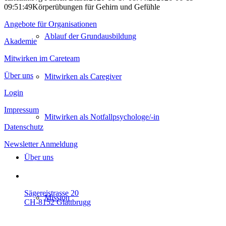
09:51:49
Körperübungen für Gehirn und Gefühle
Angebote für Organisationen
Ablauf der Grundausbildung
Akademie
Mitwirken im Careteam
Über uns
Mitwirken als Caregiver
Login
Impressum
Mitwirken als Not­fallpsychologe/-in
Datenschutz
Newsletter Anmeldung
Über uns
Sägereistrasse 20
Mission
CH-8152 Glattbrugg