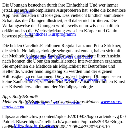
Die Übungen bestechen durch ihre Einfachheit! Und wer immer
jetzt Lust aufs unkomplizierte Ausprobieren hat, sollte die kostenlose
Akademie
App herunterladen und loslegen. Das vielleicht kindlich anmutende
Schaf, das die Übungen illustriert, soll dabei nicht irritieren. Die
Wirkungsweise der Übungen wird jeweils neurowissenschaftlich
erklärt und so die Wechselwirkung zwischen Körper und Gehirn
Öffentliches Kursprogramm
bewusst gemacht.
Die beiden Carelink-Fachfrauen Regula Lanz und Petra Strickner,
die sich in Notfallpsychologie sehr gut auskennen, haben sich mit
der Methode befasst und Body2Brain® ausprobiert: Ihrer Ansicht
Ausbildung für Caregivers und Peers
nach können die Übungen stabilisierende Interventionen ergänzen.
Sie empfehlen die Methode als Möglichkeit für Betroffene und
Helfende, wieder handlungsfähig zu werden und der eigenen
Hilflosigkeit zu entkommen. Die vorgeschlagenen Übungen seien
Massgeschneiderte Kurse für Organisationen
keine Zauberformel, vielmehr eine weitere Zutat in der hohen Kunst
der Krisenintervention und der Notfallpsychologie.
App: Body2Brain®
Mehr zu Body2Brain® und zu Claudia Croos-Müller:
www.croos-
Ausbildung Carelink-Careteam
mueller.com
https://carelink.ch/wp-content/uploads/2019/03/logo-carleink.svg
0
0
Patrick Blaser
https://carelink.ch/wp-content/uploads/2019/03/logo-
Mitwirken im Careteam
carleink.svg
Patrick Blaser
2020-08-17 08:44:25
2026-06-19