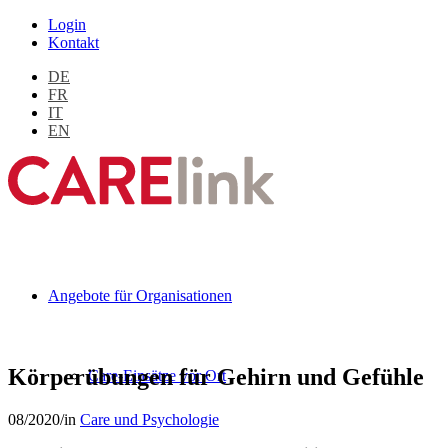
Login
Kontakt
DE
FR
IT
EN
Angebote für Organisationen
Körperübungen für Gehirn und Gefühle
Care-Einsätze vor Ort
08/2020
/
in
Care und Psychologie