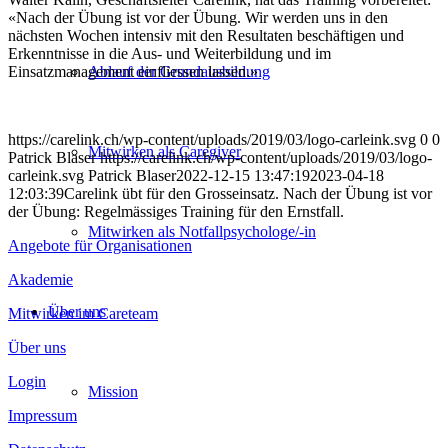
«Nach der Übung ist vor der Übung. Wir werden uns in den
nächsten Wochen intensiv mit den Resultaten beschäftigen und
Erkenntnisse in die Aus- und Weiterbildung und im
Einsatzmanagement einfliessen lassen.»
Ablauf der Grundausbildung
https://carelink.ch/wp-content/uploads/2019/03/logo-carleink.svg
0
0
Mitwirken als Caregiver
Patrick Blaser
https://carelink.ch/wp-content/uploads/2019/03/logo-
carleink.svg
Patrick Blaser
2022-12-15 13:47:19
2023-04-18
12:03:39
Carelink übt für den Grosseinsatz. Nach der Übung ist vor
der Übung: Regelmässiges Training für den Ernstfall.
Mitwirken als Not­fallpsychologe/-in
Angebote für Organisationen
Akademie
Über uns
Mitwirken im Careteam
Über uns
Login
Mission
Impressum