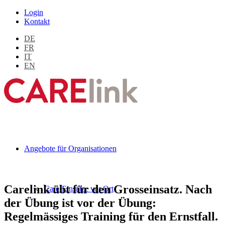
Login
Kontakt
DE
FR
IT
EN
Angebote für Organisationen
Carelink übt für den Grosseinsatz. Nach
Care-Einsätze vor Ort
der Übung ist vor der Übung:
Regelmässiges Training für den Ernstfall.