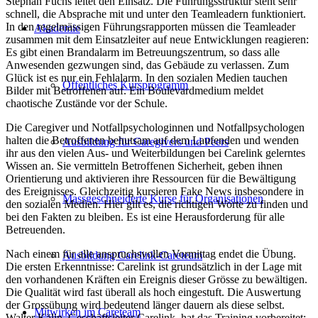
Stephan Fuchs leitet den Einsatz. Die Führungsstruktur steht sehr
schnell, die Absprache mit und unter den Teamleadern funktioniert.
In den regelmässigen Führungsrapporten müssen die Teamleader
Akademie
zusammen mit dem Einsatzleiter auf neue Entwicklungen reagieren:
Es gibt einen Brandalarm im Betreuungszentrum, so dass alle
Anwesenden gezwungen sind, das Gebäude zu verlassen. Zum
Glück ist es nur ein Fehlalarm. In den sozialen Medien tauchen
Öffentliches Kursprogramm
Bilder mit Betroffenen auf. Ein Boulevardmedium meldet
chaotische Zustände vor der Schule.
Die Caregiver und Notfallpsychologinnen und Notfallpsychologen
halten die Betroffenen behutsam auf dem Laufenden und wenden
Ausbildung für Caregivers und Peers
ihr aus den vielen Aus- und Weiterbildungen bei Carelink gelerntes
Wissen an. Sie vermitteln Betroffenen Sicherheit, geben ihnen
Orientierung und aktivieren ihre Ressourcen für die Bewältigung
des Ereignisses. Gleichzeitig kursieren Fake News insbesondere in
Massgeschneiderte Kurse für Organisationen
den sozialen Medien. Hier gilt es, die richtigen Worte zu finden und
bei den Fakten zu bleiben. Es ist eine Herausforderung für alle
Betreuenden.
Nach einem für alle anspruchsvollen Vormittag endet die Übung.
Ausbildung Carelink-Careteam
Die ersten Erkenntnisse: Carelink ist grundsätzlich in der Lage mit
den vorhandenen Kräften ein Ereignis dieser Grösse zu bewältigen.
Die Qualität wird fast überall als hoch eingestuft. Die Auswertung
der Grossübung wird bedeutend länger dauern als diese selbst.
Mitwirken im Careteam
Walter Kälin, Geschäftsleiter Carelink, hat das Training vorbereitet: