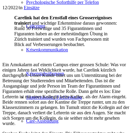
Psychologische Soforthilfe per Telefon
12/2022
/
in
Einsätze
Carelink hat den Ernstfall eines Grossereignisses
trainiert
und wichtige Erkenntnisse daraus gewonnen:
Callcenter
Rund 50 Freiwillige und 35 Figurantinnen und
Figuranten haben an der mehrstündigen Übung in
Zürich trainiert und wurden von Fachpersonen mit
Blick auf Verbesserungen beobachtet.
Krisenkommunikation
Ein Amokalarm auf einem Campus einer grossen Schule: Was vor
einigen Jahren fast Wirklichkeit wurde, hat Carelink kürzlich
Krisenstabsübungen
durchgespielt. Unser Kunde bittet uns um Unterstützung bei der
Betreuung der Studierenden und Mitarbeitenden. Das ist die
Ausgangslage und jede Person im Team der Figurantinnen und
Figuranten erhält eine spezifische Rolle. Dann geht es los: Eine
Lehrerin ist mit einer Kollegin beim Kaffee, als der Alarm eingeht.
Supervisionen / Fachberatung
Beide rennen sofort aus der Kantine die Treppe runter, um zu den
Klassenzimmern zu gelangen. Im Tumult stürzt die Kollegin auf der
Treppe, danach verliert die Lehrerin sie aus den Augen. Sie macht
sich Sorgen um die Kollegin, da sie seither nicht mehr gesehen
Care-Ausbildung
wurde.